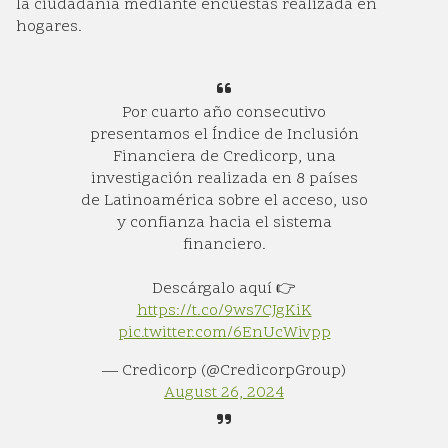
la ciudadanía mediante encuestas realizada en
hogares.
Por cuarto año consecutivo
presentamos el Índice de Inclusión
Financiera de Credicorp, una
investigación realizada en 8 países
de Latinoamérica sobre el acceso, uso
y confianza hacia el sistema
financiero.
Descárgalo aquí 👉
https://t.co/9ws7CJgKiK
pic.twitter.com/6EnUcWivpp
— Credicorp (@CredicorpGroup)
August 26, 2024