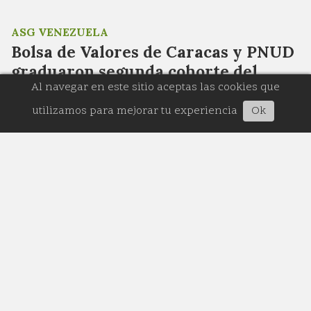
ASG VENEZUELA
Bolsa de Valores de Caracas y PNUD
graduaron segunda cohorte del
Al navegar en este sitio aceptas las cookies que
Diplomado en Finanzas Sostenibles
utilizamos para mejorar tu experiencia
Ok
05/08/2026
Redacción Reporte ASG