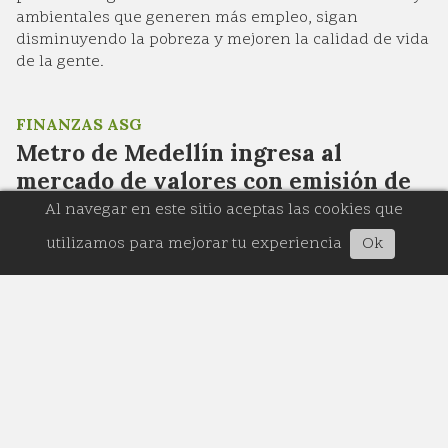
ambientales que generen más empleo, sigan
disminuyendo la pobreza y mejoren la calidad de vida
de la gente.
FINANZAS ASG
Metro de Medellín ingresa al
mercado de valores con emisión de
bonos sostenibles para proyectos de
Al navegar en este sitio aceptas las cookies que
movilidad
utilizamos para mejorar tu experiencia
Ok
04/08/2026
Reporte ASG Finanzas