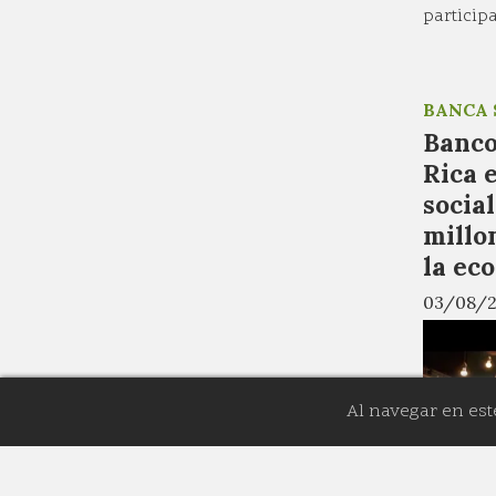
partici
BANCA 
Banco
Rica 
socia
millo
la ec
03/08/
Al navegar en est