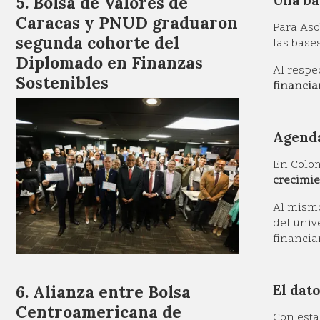
Una ba
Bolsa de Valores de
Caracas y PNUD graduaron
Para As
segunda cohorte del
las base
Diplomado en Finanzas
Al respe
Sostenibles
financia
Agenda
En Colom
crecimie
Al mism
del univ
financia
El dato
Alianza entre Bolsa
Centroamericana de
Con esta