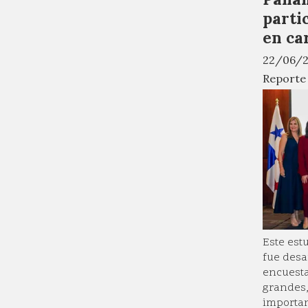
parti
en ca
22/06/
Reporte
Este est
fue desa
encuesta
grandes,
importan