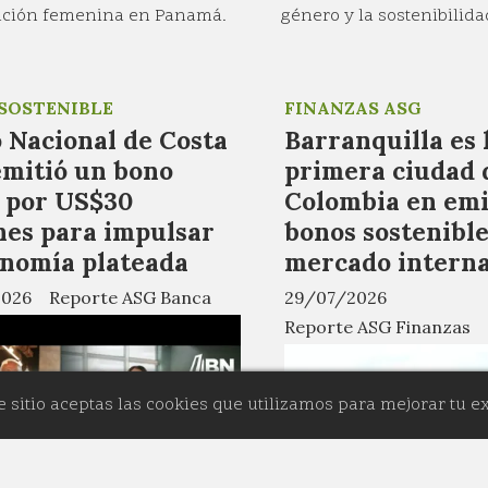
pación femenina en Panamá.
género y la sostenibilida
SOSTENIBLE
FINANZAS ASG
 Nacional de Costa
Barranquilla es 
emitió un bono
primera ciudad 
l por US$30
Colombia en emi
nes para impulsar
bonos sostenible
onomía plateada
mercado interna
2026
Reporte ASG Banca
29/07/2026
Reporte ASG Finanzas
e sitio aceptas las cookies que utilizamos para mejorar tu e