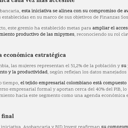
nca cada vez mas accesible
obancaria,
esta iniciativa se alinea con su compromiso de 
s establecidas en su marco de sus objetivos de Finanzas Sos
cto, este gremio ha establecido metas para
ampliar el acces
miento productivo de las mipymes
, reconociendo su rol cl
 económica estratégica
bia, las mujeres representan el 51,2% de la población y
su 
nto y la productividad
, según reflejan los datos manejados
o tiempo,
el tejido empresarial colombiano está compuest
erso empresarial formal y aportan cerca del 40% del PIB, lo
miento hacia este segmento como una agenda económica es
 final
 iniciativa, Asobancaria y BID Invest reafirman
su compromi