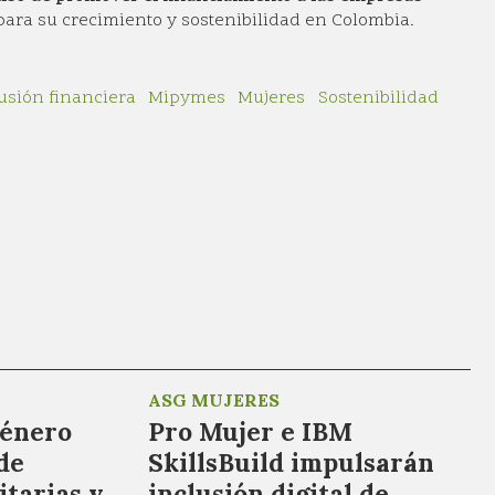
para su crecimiento y sostenibilidad en Colombia.
usión financiera
Mipymes
Mujeres
Sostenibilidad
ASG MUJERES
género
Pro Mujer e IBM
de
SkillsBuild impulsarán
tarias y
inclusión digital de