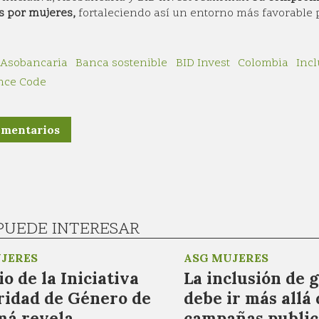
s por mujeres,
fortaleciendo así un entorno más favorable 
Asobancaria
Banca sostenible
BID Invest
Colombia
Incl
nce Code
omentarios
PUEDE INTERESAR
JERES
ASG MUJERES
o de la Iniciativa
La inclusión de 
ridad de Género de
debe ir más allá 
á revela
campañas publici