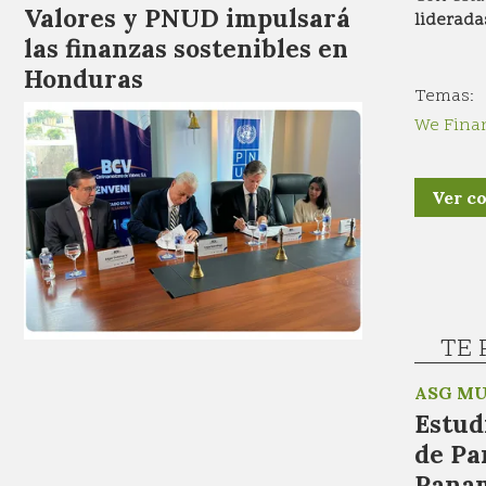
Valores y PNUD impulsará
liderada
las finanzas sostenibles en
Honduras
We Fina
Ver c
TE 
ASG MU
Estudi
de Pa
Panam