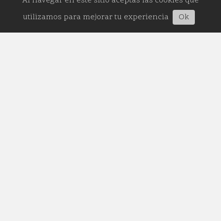
Al navegar en este sitio aceptas las cookies que
utilizamos para mejorar tu experiencia
Ok
Con el apoyo del Pacto Global Red Bolivia y PNUD, esta
herramienta pionera a nivel subnacional busca atraer
inversiones responsables, blindar la transparencia y
acelerar el desarrollo de los municipios cruceños.
FINANZAS ASG