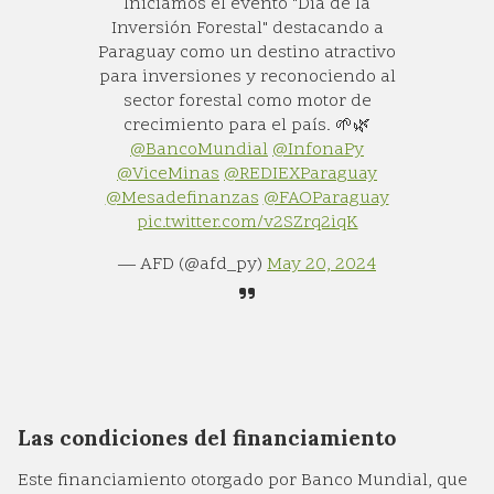
Iniciamos el evento "Día de la
Inversión Forestal" destacando a
Paraguay como un destino atractivo
para inversiones y reconociendo al
sector forestal como motor de
crecimiento para el país. 🌱🌿
@BancoMundial
@InfonaPy
@ViceMinas
@REDIEXParaguay
@Mesadefinanzas
@FAOParaguay
pic.twitter.com/v2SZrq2iqK
— AFD (@afd_py)
May 20, 2024
Las condiciones del financiamiento
Este financiamiento otorgado por Banco Mundial, que