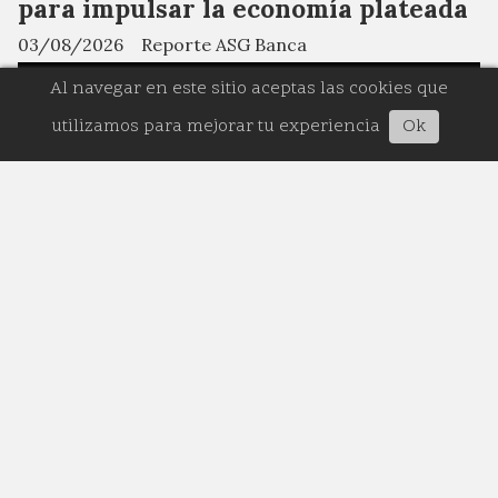
para impulsar la economía plateada
03/08/2026
Reporte ASG Banca
Al navegar en este sitio aceptas las cookies que
utilizamos para mejorar tu experiencia
Ok
Los recursos de esta operación fortalecerán el acceso
al financiamiento para mipymes, mujeres
empresarias y personas emprendedoras de la
economía plateada en todo el país.