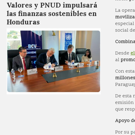
Valores y PNUD impulsará
La opera
las finanzas sostenibles en
moviliza
Honduras
especial
social de
Combinar
Desde
e
al
promo
Con esta
millones
Paraguay
De esta
emisión 
que resp
Apoyo de
Por su p