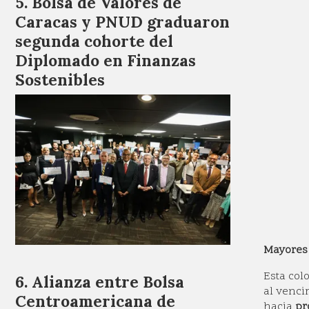
Bolsa de Valores de
Caracas y PNUD graduaron
segunda cohorte del
Diplomado en Finanzas
Sostenibles
Mayores 
Esta col
Alianza entre Bolsa
al venci
Centroamericana de
hacia
pr