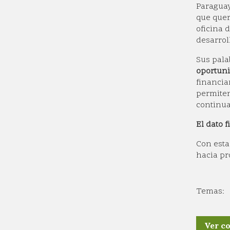
Paraguay
que quer
oficina 
desarrol
Sus pala
oportuni
financia
permiten
continua
El dato f
Con est
hacia pr
Ver c