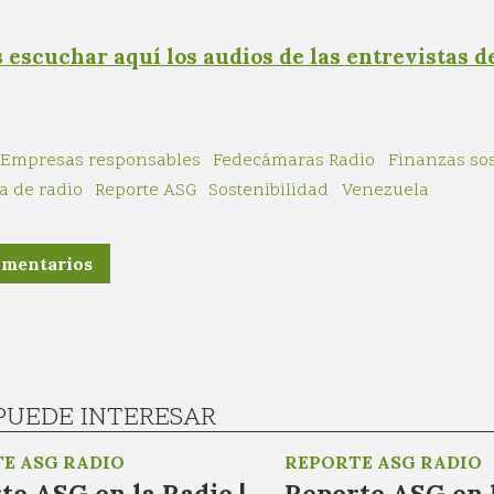
 escuchar aquí los audios de las entrevistas d
Empresas responsables
Fedecámaras Radio
Finanzas sos
a de radio
Reporte ASG
Sostenibilidad
Venezuela
omentarios
PUEDE INTERESAR
E ASG RADIO
REPORTE ASG RADIO
te ASG en la Radio |
Reporte ASG en l