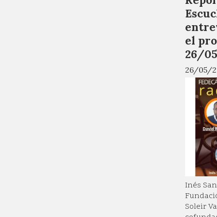
Escuc
entre
el pr
26/0
26/05/2
Inés San
Fundació
Soleir Va