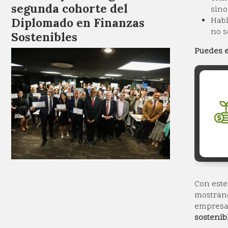
segunda cohorte del
sino
Habl
Diplomado en Finanzas
no s
Sostenibles
Puedes e
Con este
mostrand
empresar
sostenib