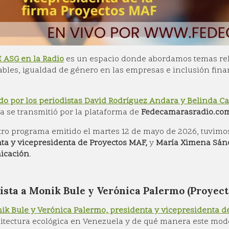
 ASG en la Radio
es un espacio donde abordamos temas rel
bles, igualdad de género en las empresas e inclusión fina
do por
los periodistas David Rodríguez Andara y Belinda C
 se transmitió por la plataforma de
Fedecamarasradio.co
ro programa emitido el martes 12 de mayo de 2026, tuvimo
ta y vicepresidenta de Proyectos MAF,
y
María Ximena Sánc
icación
.
ista a
Monik Bule y Verónica Palermo
(Proyect
ik Bule y Verónica Palermo, presidenta y vicepresidenta 
itectura ecológica en Venezuela y de qué manera este model