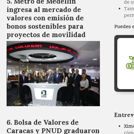
Metro de Medellín
de s
ingresa al mercado de
Tamb
perm
valores con emisión de
bonos sostenibles para
Puedes e
proyectos de movilidad
Entrev
Bolsa de Valores de
Xime
Caracas y PNUD graduaron
cómo