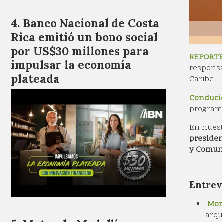
Banco Nacional de Costa
Rica emitió un bono social
por US$30 millones para
REPORTE
impulsar la economía
responsa
plateada
Caribe.
Conduci
programa
En nuest
presiden
y Comun
Entrev
Mon
arqu